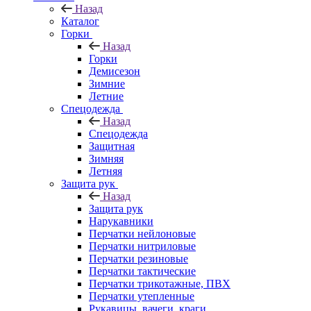
Назад
Каталог
Горки
Назад
Горки
Демисезон
Зимние
Летние
Спецодежда
Назад
Спецодежда
Защитная
Зимняя
Летняя
Защита рук
Назад
Защита рук
Нарукавники
Перчатки нейлоновые
Перчатки нитриловые
Перчатки резиновые
Перчатки тактические
Перчатки трикотажные, ПВХ
Перчатки утепленные
Рукавицы, вачеги, краги