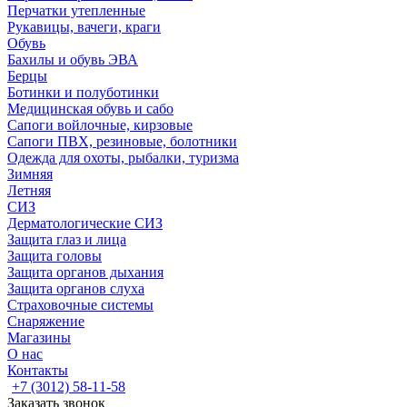
Перчатки утепленные
Рукавицы, вачеги, краги
Обувь
Бахилы и обувь ЭВА
Берцы
Ботинки и полуботинки
Медицинская обувь и сабо
Сапоги войлочные, кирзовые
Сапоги ПВХ, резиновые, болотники
Одежда для охоты, рыбалки, туризма
Зимняя
Летняя
СИЗ
Дерматологические СИЗ
Защита глаз и лица
Защита головы
Защита органов дыхания
Защита органов слуха
Страховочные системы
Снаряжение
Магазины
О нас
Контакты
+7 (3012) 58-11-58
Заказать звонок