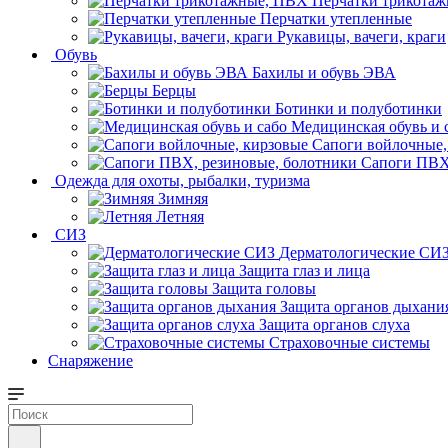
Перчатки трикота
Перчатки утепленные
Рукавицы, вачеги, краги
Обувь
Бахилы и обувь ЭВА
Берцы
Ботинки и полуботинки
Медицинская обувь и 
Сапоги войлочные,
Сапоги ПВХ,
Одежда для охоты, рыбалки, туризма
Зимняя
Летняя
СИЗ
Дерматологические СИ
Защита глаз и лица
Защита головы
Защита органов дыхани
Защита органов слуха
Страховочные системы
Снаряжение