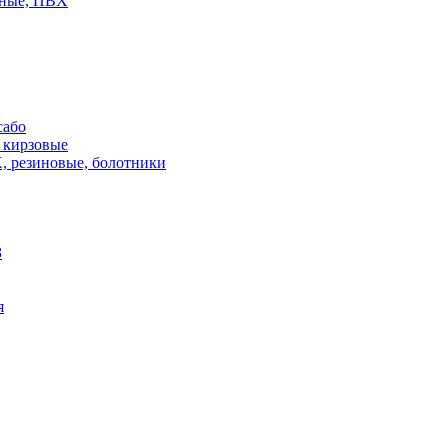
жные, ПВХ
сабо
 кирзовые
 резиновые, болотники
З
я